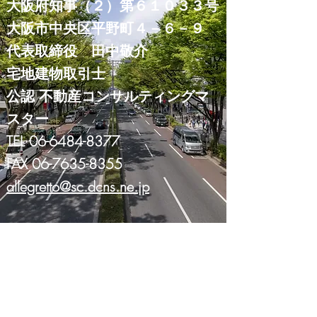
大阪府知事（２）第６１０３３号
大阪市中央区平野町４－６－９
代表取締役 田中敬介
​宅地建物取引士
​公認 不動産コンサルティングマ
スター
TEL
06-6484-8377
FAX
06-7635-8355
allegretto@sc.dcns.ne.jp